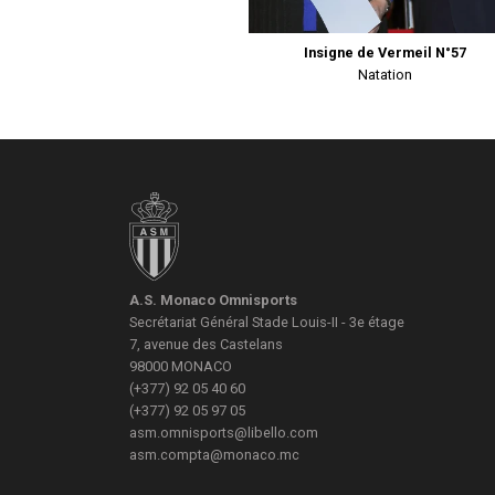
Insigne de Vermeil N°57
Natation
A.S. Monaco Omnisports
Secrétariat Général
Stade Louis-II - 3e étage
7, avenue des Castelans
98000
MONACO
(+377) 92 05 40 60
(+377) 92 05 97 05
asm.omnisports@libello.com
asm.compta@monaco.mc