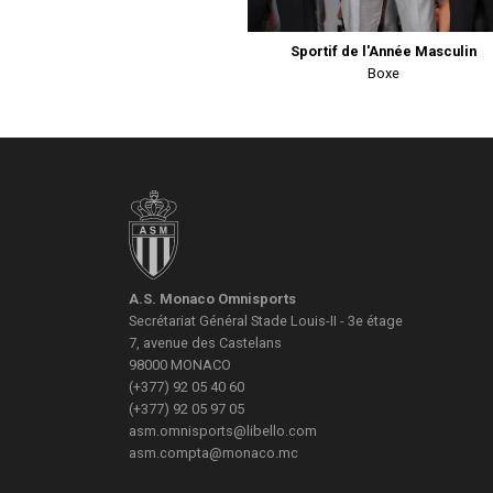
Sportif de l'Année Masculin
Boxe
A.S. Monaco Omnisports
Secrétariat Général
Stade Louis-II - 3e étage
7, avenue des Castelans
98000
MONACO
(+377) 92 05 40 60
(+377) 92 05 97 05
asm.omnisports@libello.com
asm.compta@monaco.mc