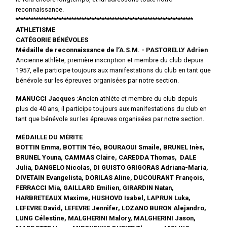
reconnaissance.
**********************************************************************
ATHLETISME
CATÉGORIE BÉNÉVOLES
Médaille de reconnaissance de l’A.S.M. - PASTORELLY Adrien
Ancienne athlète, première inscription et membre du club depuis
1957, elle participe toujours aux manifestations du club en tant que
bénévole sur les épreuves organisées par notre section.
MANUCCI Jacques
:Ancien athlète et membre du club depuis
plus de 40 ans, il participe toujours aux manifestations du club en
tant que bénévole sur les épreuves organisées par notre section.
MÉDAILLE DU MÉRITE
BOTTIN Emma, BOTTIN Téo, BOURAOUI Smaile, BRUNEL Inès,
BRUNEL Youna, CAMMAS Claire, CAREDDA Thomas, DALE
Julia, DANGELO Nicolas, DI GUISTO GRIGORAS Adriana-Maria,
DIVETAIN Evangelista, DORILAS Aline, DUCOURANT François,
FERRACCI Mia, GAILLARD Emilien, GIRARDIN Natan,
HARBRETEAUX Maxime, HUSHOVD Isabel, LAPRUN Luka,
LEFEVRE David, LEFEVRE Jennifer, LOZANO BURON Alejandro,
LUNG Célestine, MALGHERINI Malory, MALGHERINI Jason,