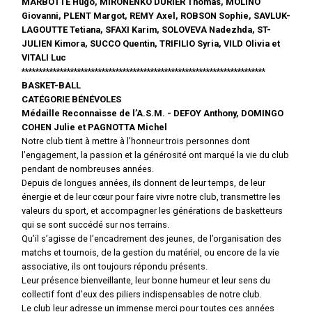
MARBOTTE Hugo, MIRONENKO DURIER Thomas, MOLINO
Giovanni, PLENT Margot, REMY Axel, ROBSON Sophie, SAVLUK-
LAGOUTTE Tetiana, SFAXI Karim, SOLOVEVA Nadezhda, ST-
JULIEN Kimora, SUCCO Quentin, TRIFILIO Syria, VILD Olivia et
VITALI Luc
**********************************************************************
BASKET-BALL
CATÉGORIE BÉNÉVOLES
Médaille Reconnaisse de l’A.S.M. - DEFOY Anthony, DOMINGO
COHEN Julie et PAGNOTTA Michel
Notre club tient à mettre à l’honneur trois personnes dont
l’engagement, la passion et la générosité ont marqué la vie du club
pendant de nombreuses années.
Depuis de longues années, ils donnent de leur temps, de leur
énergie et de leur cœur pour faire vivre notre club, transmettre les
valeurs du sport, et accompagner les générations de basketteurs
qui se sont succédé sur nos terrains.
Qu’il s’agisse de l’encadrement des jeunes, de l’organisation des
matchs et tournois, de la gestion du matériel, ou encore de la vie
associative, ils ont toujours répondu présents.
Leur présence bienveillante, leur bonne humeur et leur sens du
collectif font d’eux des piliers indispensables de notre club.
Le club leur adresse un immense merci pour toutes ces années