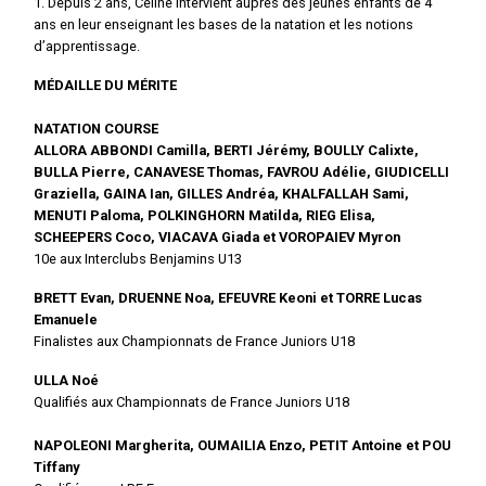
1. Depuis 2 ans, Céline intervient auprès des jeunes enfants de 4
ans en leur enseignant les bases de la natation et les notions
d’apprentissage.
MÉDAILLE DU MÉRITE
NATATION COURSE
ALLORA ABBONDI Camilla, BERTI Jérémy, BOULLY Calixte,
BULLA Pierre, CANAVESE Thomas, FAVROU Adélie, GIUDICELLI
Graziella, GAINA Ian, GILLES Andréa, KHALFALLAH Sami,
MENUTI Paloma, POLKINGHORN Matilda, RIEG Elisa,
SCHEEPERS Coco, VIACAVA Giada et VOROPAIEV Myron
10e aux Interclubs Benjamins U13
BRETT Evan, DRUENNE Noa, EFEUVRE Keoni et TORRE Lucas
Emanuele
Finalistes aux Championnats de France Juniors U18
ULLA Noé
Qualifiés aux Championnats de France Juniors U18
NAPOLEONI Margherita, OUMAILIA Enzo, PETIT Antoine et POU
Tiffany