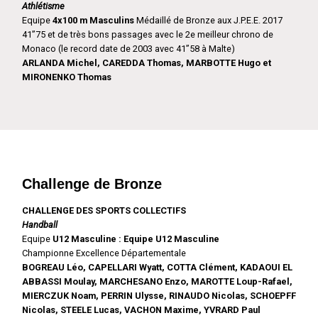
Athlétisme
Equipe
4x100 m Masculins
Médaillé de Bronze aux J.P.E.E. 2017
41’’75 et de très bons passages avec le 2e meilleur chrono de
Monaco (le record date de 2003 avec 41’’58 à Malte)
ARLANDA Michel, CAREDDA Thomas, MARBOTTE Hugo et
MIRONENKO Thomas
Challenge de Bronze
CHALLENGE DES SPORTS COLLECTIFS
Handball
Equipe
U12 Masculine : Equipe U12 Masculine
Championne Excellence Départementale
BOGREAU Léo, CAPELLARI Wyatt, COTTA Clément, KADAOUI EL
ABBASSI Moulay, MARCHESANO Enzo, MAROTTE Loup-Rafael,
MIERCZUK Noam, PERRIN Ulysse, RINAUDO Nicolas, SCHOEPFF
Nicolas, STEELE Lucas, VACHON Maxime, YVRARD Paul