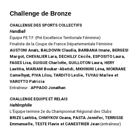
Challenge de Bronze
CHALLENGE DES SPORTS COLLECTIFS
Handball
Équipe P.E.T.F. (Pré Excellence Territoriale Féminine)
Finaliste de la Coupe de France Départementale Féminine
AUSTONI Anaïs, BALDOVIN Claudia, BARBANA Imane, BERGESI
Margot, CHEVALIER Lara, DECHILLY Cécile, ESPOSITO Laura,
FAGES Lisa, GUIGUE Charlotte, GUILLOTON Laura, HERY
Laetitia, MARIAM Boukar-Abetidi, MKHININI Léna, MOKRANE
Camelhyat, PIVA Lilou, TARDITO Leslie, TUYAU Marlee et
VAROTTO Patricia
Entraîneur
: APPAOO Jonathan
CHALLENGE EQUIPE ET RELAIS
Haltérophilie
L’Équipe termine 2e du Championnat Régional des Clubs
BRIZE Laëtitia, CHMYKOV Oxana, PASTA Jennifer, TERRISSE
Emmanuelle, TESTE Flavie et CANESTRIER
Jean
(entraîneur)