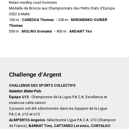
Relais medley court hommes
Médaille de Bronze aux Championnats des Petits Etats d’Europe
2022 à Malte
100 m
: CAREDDA Thomas -
200 m :
MIRONENKO-DURIER
Thomas
300 m :
MOLINO Giovanni -
400 m :
ANDANT Téo
Challenge d'Argent
CHALLENGE DES SPORTS COLLECTIFS
Natation Water-Polo
Équipe U13 :
Championne de la Ligue P.A.C.A. Excellence et
invaincue cette saison
5 joueurs ont été sélectionnés dans les équipes de la Ligue
P.A.C.A. U13 et U15
ALMPERTIS Angelos
:Sélectionné Ligue P.A.C.A. U13 (Champion
de France),
BARNAT Tino, CATTANEO Lorenzo, CONTALDO