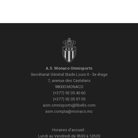
A.S. Monaco Omnisports
Secrétariat Général
Stade Louis-II - 3e étage
7, avenue des Castelans
98000
MONACO
(+377) 92 05 40 60
(+377) 92 05 97 05
asm.omnisports@libello.com
asm.compta@monaco.mc
Horaires d’accueil :
Lundi au Vendredi de 9h30 à 12h30