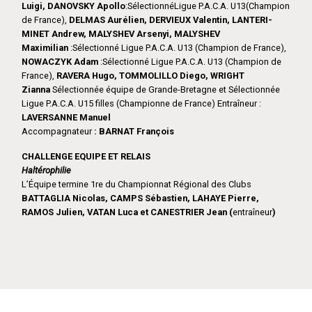
Luigi, DANOVSKY Apollo
:SélectionnéLigue P.A.C.A. U13(Champion
de France),
DELMAS Aurélien, DERVIEUX Valentin, LANTERI-
MINET Andrew, MALYSHEV Arsenyi, MALYSHEV
Maximilian
:Sélectionné Ligue P.A.C.A. U13 (Champion de France),
NOWACZYK Adam
:Sélectionné Ligue P.A.C.A. U13 (Champion de
France),
RAVERA Hugo, TOMMOLILLO Diego, WRIGHT
Zianna
Sélectionnée équipe de Grande-Bretagne et Sélectionnée
Ligue P.A.C.A. U15 filles (Championne de France) Entraîneur :
LAVERSANNE Manuel
Accompagnateur
: BARNAT François
CHALLENGE EQUIPE ET RELAIS
Haltérophilie
L’Équipe termine 1re du Championnat Régional des Clubs
BATTAGLIA Nicolas, CAMPS Sébastien, LAHAYE Pierre,
RAMOS Julien, VATAN Luca et CANESTRIER Jean (
entraîneur
)