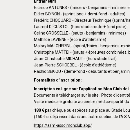
Entraîneurs
Ricardo ANTUNES - (lancers - benjamins - minimes e
Didier BOINON - (sprint long + demi-fond - adultes)
Frédéric CHOQUARD - Directeur Technique (sprint/hai
Laurent DI GUISTO - (hors stade route + fond piste)
Céline GROSSELLE - (sauts - benjamins - minimes)
Mathilde LAVIGNE - (école d'athlétisme)
Malory MALGHERINI - (sprint/Haies - benjamins-mini
Christophe MATTEI - (sauts + épreuves combinées, b
Jean-Christophe MICHAUT - (hors stade trail)
Jean-Pierre SCHOEBEL - (école d’athlétisme)
Rachid SEKIOU - (demi-fond - débutants et benjamin
Formalités d'inscription :
Inscription en ligne sur l'application Mon Club de
Documents à télécharger sur le site : Photo d'identité,
Visite médicale gratuite au centre médico-sportif du 
180 € par
chèque ou espèces sur place au Stade Louis
(150 € si déjà inscrit dans une autre section de l'A.S.
https://asm-asso.monclub.app/