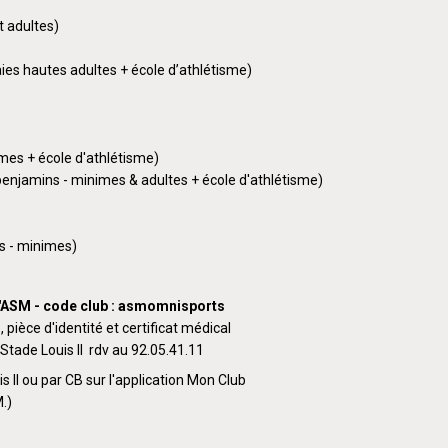
t adultes)
es hautes adultes + école d’athlétisme)
mes + école d'athlétisme)
enjamins - minimes & adultes + école d'athlétisme)
s - minimes)
 l'ASM - code club : asmomnisports
 pièce d'identité et certificat médical
Stade Louis II rdv au 92.05.41.11
 II ou par CB sur l'application Mon Club
M.)