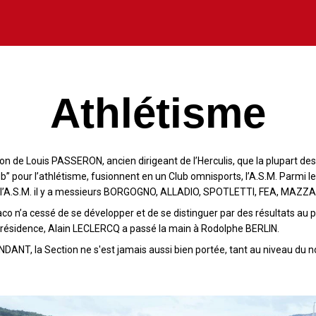
Athlétisme
sion de Louis PASSERON, ancien dirigeant de l’Herculis, que la plupart d
lub’’ pour l’athlétisme, fusionnent en un Club omnisports, l’A.S.M. Parmi le
 de l’A.S.M. il y a messieurs BORGOGNO, ALLADIO, SPOTLETTI, FEA, MAZ
co n’a cessé de se développer et de se distinguer par des résultats au p
présidence, Alain LECLERCQ a passé la main à Rodolphe BERLIN.
NT, la Section ne s'est jamais aussi bien portée, tant au niveau du no