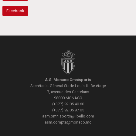
Facebook
A.S. Monaco Omnisports
Secrétariat Général
Stade Louis-II - 3e étage
7, avenue des Castelans
98000
MONACO
(+377) 92 05 40 60
(+377) 92 05 97 05
asm.omnisports@libello.com
asm.compta@monaco.mc